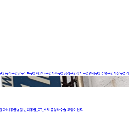
구
2
동래구
2
남구
1
북구
2
해운대구
2
사하구
2
금정구
2
강서구
2
연제구
2
수영구
2
사상구
2
기
원
24시동물병원
반려동물_CT_MRI
중성화수술
고양이진료