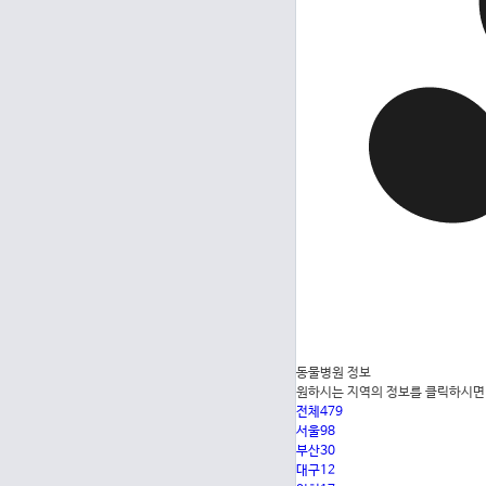
동물병원 정보
원하시는 지역의 정보를 클릭하시면 
전체
479
서울
98
부산
30
대구
12