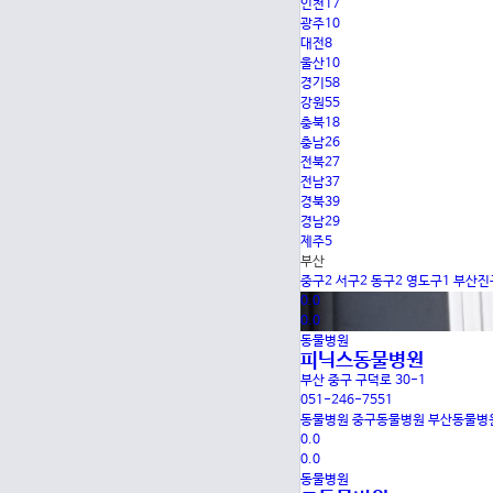
인천
17
광주
10
대전
8
울산
10
경기
58
강원
55
충북
18
충남
26
전북
27
전남
37
경북
39
경남
29
제주
5
부산
중구
2
서구
2
동구
2
영도구
1
부산진
0.0
0.0
동물병원
피닉스동물병원
부산 중구 구덕로 30-1
051-246-7551
동물병원
중구동물병원
부산동물병
0.0
0.0
동물병원